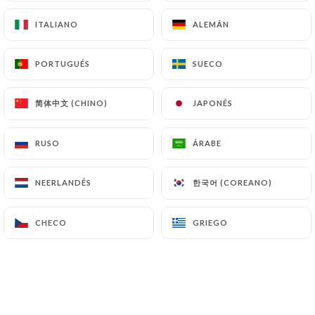
et festif.
ITALIANO
ITALIANO
ALEMÁN
ALEMÁN
Nous mettons à votre disposition 3 salons
cosy d’une capacité d’accueil allant jusqu’à
PORTUGUÉS
PORTUGUÉS
SUECO
SUECO
65 personnes et de deux terrasses de 90
couverts au total.
简体中文 (CHINO)
简体中文 (CHINO)
JAPONÉS
JAPONÉS
Nous nous réjouissions de vous accompagner
pour tous vos évènements afin d’en faire un
RUSO
RUSO
ÁRABE
ÁRABE
moment inoubliable.
Ci-joint les deux menus que nous proposons,
한국어 (COREANO)
한국어 (COREANO)
NEERLANDÉS
NEERLANDÉS
à partir de 15 personnes.
Les espaces disponibles sont :
CHECO
CHECO
GRIEGO
GRIEGO
Notre salle intérieure, la terrasse couverte
ainsi qu’une seconde terrasse en bord de
Seine, dont vous trouverez également les
photos en pièce jointe.