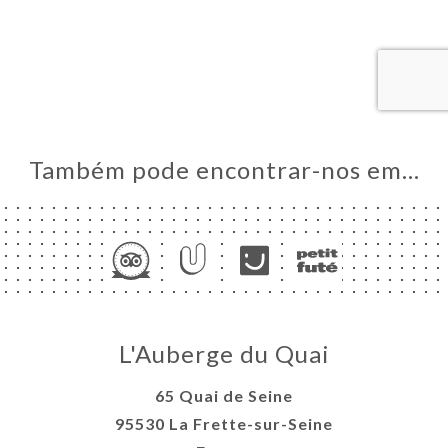
A
RVAR
ERIA
IAÇÃO
NU
Também pode encontrar-nos em…
ISATION
ACTO
L'Auberge du Quai
65 Quai de Seine
95530 La Frette-sur-Seine