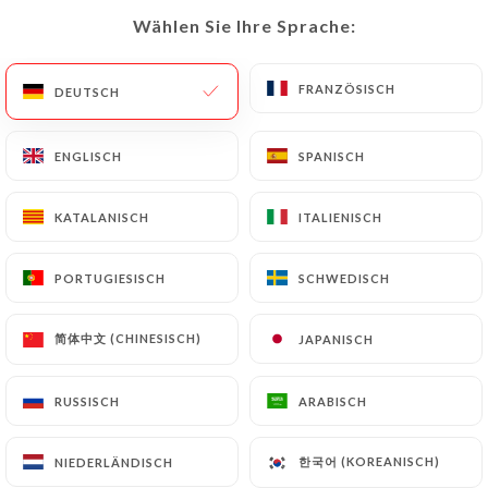
Wählen Sie Ihre Sprache:
Wählen Sie Ihre Sprache:
DE
MENÜ
FRANZÖSISCH
FRANZÖSISCH
DEUTSCH
DEUTSCH
ENGLISCH
ENGLISCH
SPANISCH
SPANISCH
/
START
KONTAKT
KATALANISCH
KATALANISCH
ITALIENISCH
ITALIENISCH
Kontakt
PORTUGIESISCH
PORTUGIESISCH
SCHWEDISCH
SCHWEDISCH
简体中文 (CHINESISCH)
简体中文 (CHINESISCH)
JAPANISCH
JAPANISCH
RUSSISCH
RUSSISCH
ARABISCH
ARABISCH
L'Auberge du Quai
한국어 (KOREANISCH)
한국어 (KOREANISCH)
NIEDERLÄNDISCH
NIEDERLÄNDISCH